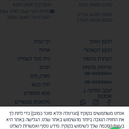
09:00-13:00 נשים
שעון קיץ: 6:00-16:00
ש
פתיחה חצי שעה לאחר צאת
14:00-18:00 גברים
השבת ועד השעה 22:00
18:00-22:00 מעורב
תקנון האתר
דף הבית
תקנון הקאנטרי
אודות
הצהרת נגישות
בית ספר לשחייה
מדיניות פרטיות
חוגים
08-6699944
פארק מים
08-6699944
חדר כושר
יעקב מסיקה 1,
ספא וטיפולים
אופקים
פילאטיס מכשירים
אירועים
אנחנו משתמשים בקוקיז (מגרנולה וללא סוכר כמובן) כדי לתת לך
צור קשר
את החוויה הטובה ביותר מהשימוש באתר שלנו. הגלישה באתר היא
בעצם הסכמה שלך לשימוש בקוקיז. מידע נוסף ואפשרות לשלוט