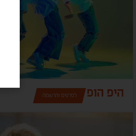
היפ הופ
לפרטים והרשמה